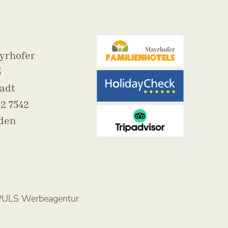
yrhofer
5
adt
2 7542
nden
PULS Werbeagentur