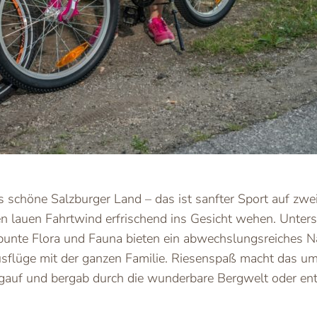
ins schöne Salzburger Land – das ist sanfter Sport auf z
den lauen Fahrtwind erfrischend ins Gesicht wehen. Unter
unte Flora und Fauna bieten ein abwechslungsreiches Na
sflüge mit der ganzen Familie. Riesenspaß macht das u
gauf und bergab durch die wunderbare Bergwelt oder ent